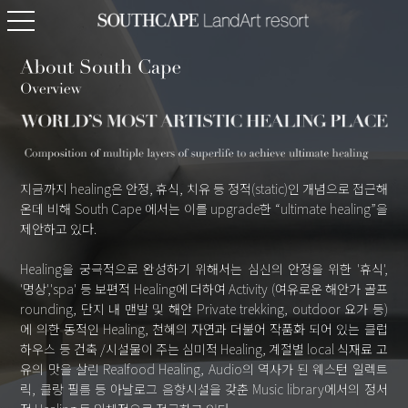
지금까지 healing은 안정, 휴식, 치유 등 정적(static)인 개념으로 접근해
온데 비해 South Cape 에서는 이를 upgrade한 “ultimate healing”을
제안하고 있다.
Healing을 궁극적으로 완성하기 위해서는 심신의 안정을 위한 '휴식',
'명상','spa' 등 보편적 Healing에 더하여 Activity (여유로운 해안가 골프
rounding, 단지 내 맨발 및 해안 Private trekking, outdoor 요가 등)
에 의한 동적인 Healing, 천혜의 자연과 더불어 작품화 되어 있는 클럽
하우스 등 건축 /시설물이 주는 심미적 Healing, 계절별 local 식재료 고
유의 맛을 살린 Realfood Healing, Audio의 역사가 된 웨스턴 일렉트
릭, 클랑 필름 등 아날로그 음향시설을 갖춘 Music library에서의 정서